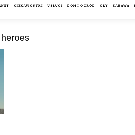
RNET
CIEKAWOSTKI
USŁUGI
DOM I OGRÓD
GRY
ZABAWA
 heroes