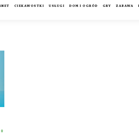
RNET
CIEKAWOSTKI
USŁUGI
DOM I OGRÓD
GRY
ZABAWA
0